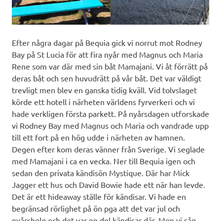
Efter några dagar på Bequia gick vi norrut mot Rodney
Bay på St Lucia för att fira nyår med Magnus och Maria
Rene som var där med sin båt Mamajani. Vi åt förrätt på
deras båt och sen huvudrätt på vår båt. Det var väldigt
trevligt men blev en ganska tidig kväll. Vid tolvslaget
körde ett hotell i närheten världens fyrverkeri och vi
hade verkligen första parkett. På nyårsdagen utforskade
vi Rodney Bay med Magnus och Maria och vandrade upp
till ett fort på en hög udde i närheten av hamnen.
Degen efter kom deras vänner från Sverige. Vi seglade
med Mamajani i ca en vecka. Ner till Bequia igen och
sedan den privata kändisön Mystique. Där har Mick
Jagger ett hus och David Bowie hade ett när han levde.
Det är ett hideaway ställe för kändisar. Vi hade en
begränsad rörlighet på ön pga att det var jul och
nyårshelg och det var en del kändisar där. Men vi såg