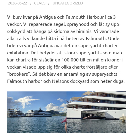
2026-05-22
CLAES
UNCATEGORIZED
Vi blev kvar på Antigua och Falmouth Harbour i ca 3
veckor. Vi reparerade segel, sprayhood och lät sy upp
solskydd att hänga på sidorna av biminis. Vi vandrade
alla trails vi kunde hitta i närheten av Falmouth. Under
tiden vi var på Antigua var det en superyacht charter
exhibition. Det betyder att stora superyachts som man
kan chartra för sisådär en 100 000 till en miljon kronor i
veckan visade upp sig för olika charterförsäljare eller
“brookers”. Så det blev en ansamling av superyachts i
Falmouth harbor och Nelsons dockyard som heter duga.