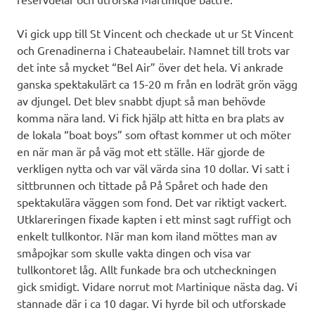
Vi gick upp till St Vincent och checkade ut ur St Vincent
och Grenadinerna i Chateaubelair. Namnet till trots var
det inte så mycket “Bel Air” över det hela. Vi ankrade
ganska spektakulärt ca 15-20 m från en lodrät grön vägg
av djungel. Det blev snabbt djupt så man behövde
komma nära land. Vi fick hjälp att hitta en bra plats av
de lokala “boat boys” som oftast kommer ut och möter
en när man är på väg mot ett ställe. Här gjorde de
verkligen nytta och var väl värda sina 10 dollar. Vi satt i
sittbrunnen och tittade på På Spåret och hade den
spektakulära väggen som fond. Det var riktigt vackert.
Utklareringen fixade kapten i ett minst sagt ruffigt och
enkelt tullkontor. När man kom iland möttes man av
småpojkar som skulle vakta dingen och visa var
tullkontoret låg. Allt funkade bra och utcheckningen
gick smidigt. Vidare norrut mot Martinique nästa dag. Vi
stannade där i ca 10 dagar. Vi hyrde bil och utforskade