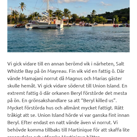
Vi gick vidare till en annan berömd vik i närheten, Salt
Whistle Bay på ön Mayreau. Fin vik vid en fattig ö. Där
vände Mamajani norrut då Magnus och Marias gäster
skulle hemåt. Vi gick vidare söderut till Union Island. En
extremt fattig ö där orkanen Beryl förstörde det mesta
på ön. En grönsakshandlare sa att “Beryl killed us”.
Mycket förstörda hus och allmänt mycket fattigt. Rätt
tråkigt att se. Union Island hörde vi var ganska fint innan
Beryl. Efter endast en natt vände även vi norrut. Vi
behövde komma tillbaks till Martinique för att skaffa lite
reservdelar och utforska Martinique bättre.