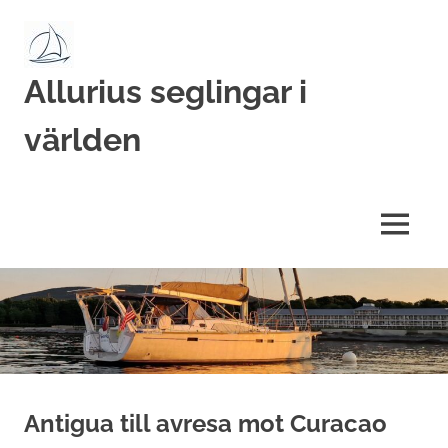
Hoppa
till
innehåll
Allurius seglingar i
världen
MENY
Antigua till avresa mot Curacao