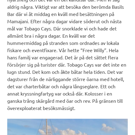
aldrig några. Viktigt var att besöka den berömda Basils
Bar där vi åt middag en kväll med besättningen på
Mamajani. Efter några dagar vidare söderut och nästa
mål var Tobago Cays. Där snorklade vi och hade det
allmänt bra i några dagar. En kväll var det
hummermiddag på stranden som ordnades av lokala
fiskare och eventfixare. Vår hette “Free Willy”. Hela
hans familj var engagerad. Det är på det sättet flera
försörjer sig på turister där. Tobago Cays var det inte en
lugn stund. Det kom och åkte båtar hela tiden. Det var
dagsturer från de närliggande större öarna med hotell,
det var charterbåtar och några långseglare. Ett och
annat kryssningfartyg var också där. Kolosser i en
ganska trång skärgård med öar och rev. På gränsen till
överexploaterat besöksmässigt.