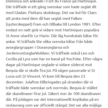
Dominica och ankrade i Fort du France på Martinique.
Där träffade vi ett gäng svenskar som hade seglat dit
med Gladan. Flottans skolskepp. Det var kul för Claes
att prata med dem då han seglat med Falken
(systerskeppet) fram och tillbaka till London 1981. Efter
endast en natt gick vi vidare mot Martiniques populära
St Anne utanför Le Marin. Där låg hundratals båtar för
ankar. Vi träffade lite olika svenska båtar från både
avseglargrupper i Oceanseglarna och
Jordenruntseglarklubben. Vi träffade också Leo och
Cecilia på Lyra som har en kanal på YouTube. Efter några
dagar på Martinique seglade vi vidare söderut mot
Bequia där vi skulle fira jul. På vägen passerade vi St
Lucia och St Vincent. Vi kom till Bequia den 23
december. Julafton tillbringades på stranden där vi
träffade både svenskar och norrmän. Bequia är stället
där skandinaver firar jul. Säkert mer än 100 skandinaver
där. På juldagen var det internationellt knytkalas på en
restaurang som var officiellt stängd. Det var alla möjliga