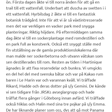
ön. Första dagen åkte vi till norra änden för att gå en
trail till ett vattenfall. Underbart att duscha av svetten i i
ett vattenfall. Hyrbilsdag 2 åkte vi till en fantastisk
botanisk trädgård. Inte för att vi är så växtintresserade
men det var verkligen en vacker park med snygga
planteringar. Riktig höjdare. På eftermiddagen samma
dag åkte vi till en sockerplantage med romdestilleri och
en park full av konstverk. Också ett snyggt ställe med
fin utställning av de gamla produktionslokalerna där
man malde ner sockerbetorna och utvann vätskan som
sen destillerades till rom. Resten av tiden i Martinique
ägnades år att fixa reservdelar och bunkra. Vi umgicks
en del hel del med svenska båtar och var på Kakao rum
baren i Le Marin var och varannan kväll. Vi träffade
Rikard, Madde och deras dotter på s/y Gemini. De kände
vi sen tidigare från JRSKs avseglargrupp och hade
träffat flera gånger i Göteborg innan avfärd. Vi träffade
också Niklas och Malin med sina tre pojkar på s/y Emma.
De har liknande planer som oss, dvs att gå mot Panama