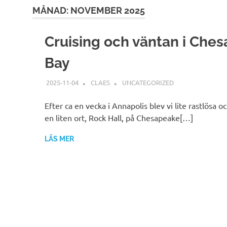
MÅNAD:
NOVEMBER 2025
Cruising och väntan i Che
Bay
2025-11-04
CLAES
UNCATEGORIZED
Efter ca en vecka i Annapolis blev vi lite rastlösa oc
en liten ort, Rock Hall, på Chesapeake[…]
LÄS MER