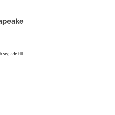
sapeake
h seglade till