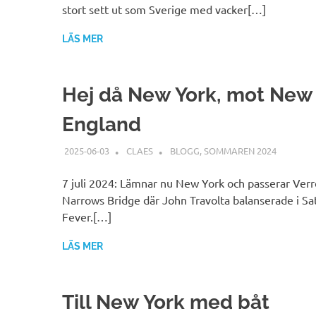
stort sett ut som Sverige med vacker[…]
LÄS MER
Hej då New York, mot New
England
2025-06-03
CLAES
BLOGG
,
SOMMAREN 2024
7 juli 2024: Lämnar nu New York och passerar Ver
Narrows Bridge där John Travolta balanserade i Sa
Fever.[…]
LÄS MER
Till New York med båt