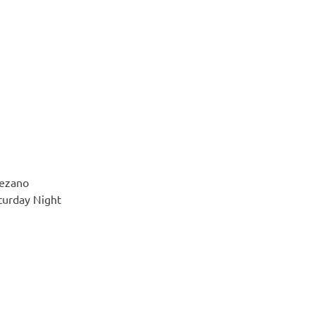
rezano
turday Night