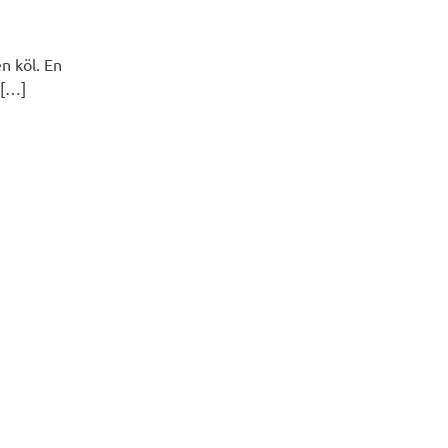
en köl. En
n[…]