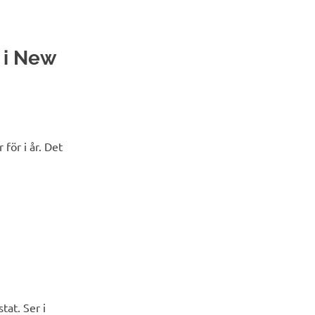
 i New
för i år. Det
tat. Ser i