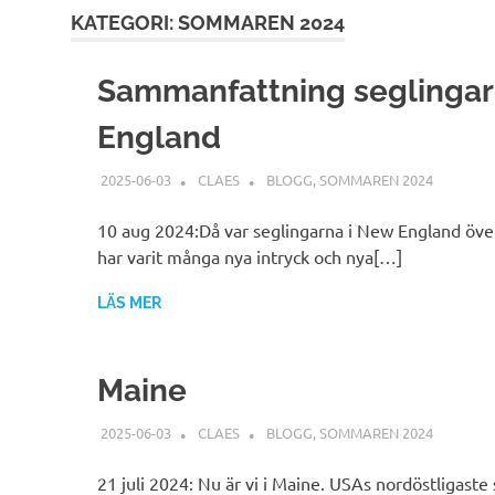
KATEGORI:
SOMMAREN 2024
Sammanfattning seglingar
England
2025-06-03
CLAES
BLOGG
,
SOMMAREN 2024
10 aug 2024:Då var seglingarna i New England över 
har varit många nya intryck och nya[…]
LÄS MER
Maine
2025-06-03
CLAES
BLOGG
,
SOMMAREN 2024
21 juli 2024: Nu är vi i Maine. USAs nordöstligaste s